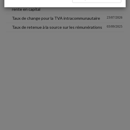
Coefficients de revalorisation des conversions de
09/04/2026
rente en capital
Taux de change pour la TVA intracommunautaire
23/07/2026
Taux de retenue à la source sur les rémunérations
03/09/2025