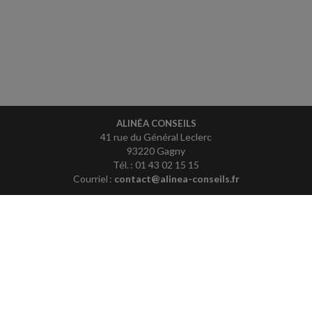
ALINÉA CONSEILS
41 rue du Général Leclerc
93220 Gagny
Tél. : 01 43 02 15 15
Courriel :
contact@alinea-conseils.fr
ACCUEIL
PLAN
MENTIONS LÉGALES
CONTACT
copyright@Groupe Revue Fiduciaire