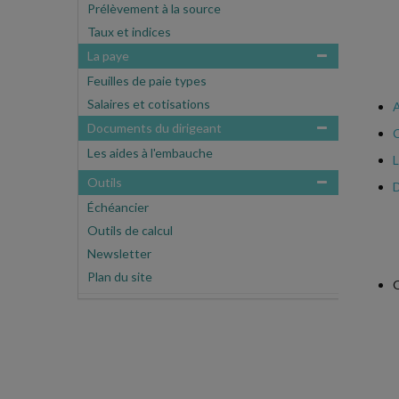
Prélèvement à la source
Taux et indices
La paye
Feuilles de paie types
Salaires et cotisations
A
Documents du dirigeant
C
Les aides à l'embauche
L
Outils
D
Échéancier
Outils de calcul
Newsletter
Plan du site
O