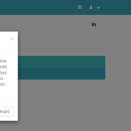
j
×
vous
nces
vous
os
ns.
inuez