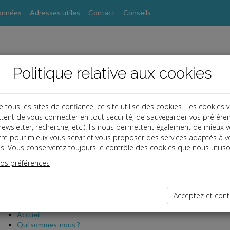
onnées
Adresses utiles
Contact
Conseils
Politique relative aux cookies
ous les sites de confiance, ce site utilise des cookies. Les cookies 
tent de vous connecter en tout sécurité, de sauvegarder vos préfére
, newsletter, recherche, etc.). Ils nous permettent également de mieux 
tre pour mieux vous servir et vous proposer des services adaptés à v
s. Vous conserverez toujours le contrôle des cookies que nous utiliso
du site
vos préférences
ccueil
Acceptez et cont
ite du cabinet
Accueil
Qui sommes-nous ?