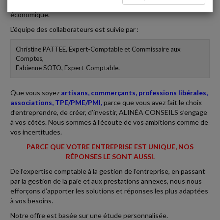
proximité et d’une réactivité indispensable face au contexte
économique.
L’équipe des collaborateurs est suivie par :
Christine PATTEE, Expert-Comptable et Commissaire aux
Comptes,
Fabienne SOTO, Expert-Comptable.
Que vous soyez
artisans, commerçants, professions libérales,
associations, TPE/PME/PMI,
parce que vous avez fait le choix
d’entreprendre, de créer, d’investir, ALINÉA CONSEILS s’engage
à vos côtés. Nous sommes à l’écoute de vos ambitions comme de
vos incertitudes.
PARCE QUE VOTRE ENTREPRISE EST UNIQUE, NOS
RÉPONSES LE SONT AUSSI.
De l’expertise comptable à la gestion de l’entreprise, en passant
par la gestion de la paie et aux prestations annexes, nous nous
efforçons d’apporter les solutions et réponses les plus adaptées
à vos besoins.
Notre offre est basée sur une étude personnalisée.