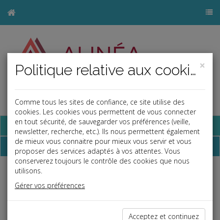
×
Politique relative aux cookies
Comme tous les sites de confiance, ce site utilise des
j
cookies. Les cookies vous permettent de vous connecter
en tout sécurité, de sauvegarder vos préférences (veille,
Base documentaire
newsletter, recherche, etc.). Ils nous permettent également
de mieux vous connaitre pour mieux vous servir et vous
Qui sommes-nous ?
proposer des services adaptés à vos attentes. Vous
conserverez toujours le contrôle des cookies que nous
utilisons.
ALINÉA CONSEILS est un cabinet d'expertise comptable, de
conseils aux entreprises et d'audit légal et contractuel
Gérer vos préférences
(commissariat aux comptes).
Notre cabinet, de taille humaine, vous permet d’être en contact
régulier avec un interlocuteur identifié et de bénéficier d’une
Acceptez et continuez