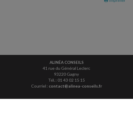
Imprimer
ALINÉA CONSEILS
41 rue du Général Leclerc
93220 Gagny
Tél. : 01 43 02 15 15
Courriel :
contact@alinea-conseils.fr
ACCUEIL
PLAN
MENTIONS LÉGALES
CONTACT