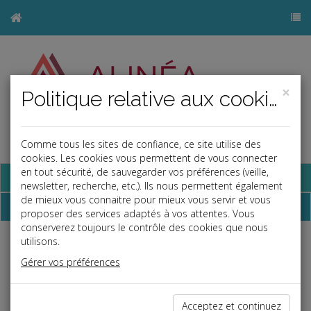
×
Politique relative aux cookies
Comme tous les sites de confiance, ce site utilise des
j
cookies. Les cookies vous permettent de vous connecter
en tout sécurité, de sauvegarder vos préférences (veille,
Base documentaire
newsletter, recherche, etc.). Ils nous permettent également
de mieux vous connaitre pour mieux vous servir et vous
Nos coordonnées
proposer des services adaptés à vos attentes. Vous
conserverez toujours le contrôle des cookies que nous
utilisons.
Cabinet ALINÉA CONSEILS
Gérer vos préférences
Bureau :
41 rue du Général Leclerc - 93220 Gagny
Siège social :
9 allée Georges Carpentier - 77360 Vaires-sur-
Acceptez et continuez
Marne