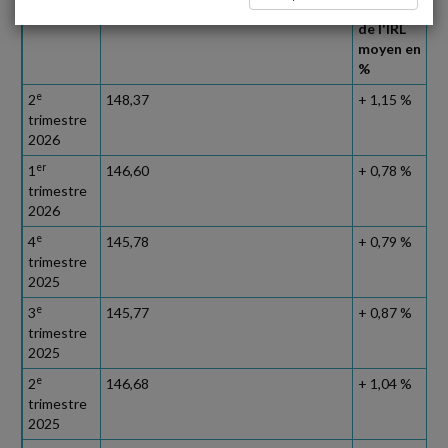
en 1 an
de l'IRL
moyen en
%
e
2
148,37
+ 1,15 %
trimestre
2026
er
1
146,60
+ 0,78 %
trimestre
2026
e
4
145,78
+ 0,79 %
trimestre
2025
e
3
145,77
+ 0,87 %
trimestre
2025
e
2
146,68
+ 1,04 %
trimestre
2025