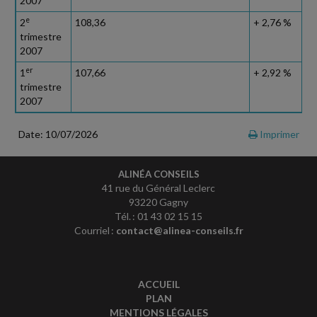
2007
e
2
108,36
+ 2,76 %
trimestre
2007
er
1
107,66
+ 2,92 %
trimestre
2007
Date: 10/07/2026
Imprimer
ALINÉA CONSEILS
41 rue du Général Leclerc
93220 Gagny
Tél. : 01 43 02 15 15
Courriel :
contact@alinea-conseils.fr
ACCUEIL
PLAN
MENTIONS LÉGALES