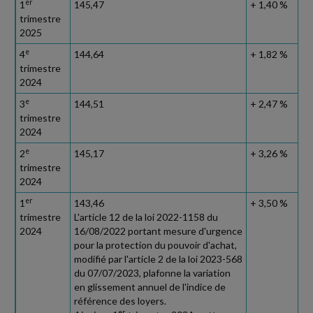
er
1
145,47
+ 1,40 %
trimestre
2025
e
4
144,64
+ 1,82 %
trimestre
2024
e
3
144,51
+ 2,47 %
trimestre
2024
e
2
145,17
+ 3,26 %
trimestre
2024
er
1
143,46
+ 3,50 %
trimestre
L'article 12 de la loi 2022-1158 du
2024
16/08/2022 portant mesure d'urgence
pour la protection du pouvoir d'achat,
modifié par l'article 2 de la loi 2023-568
du 07/07/2023, plafonne la variation
en glissement annuel de l'indice de
référence des loyers.
er