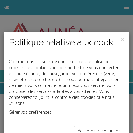
×
Politique relative aux cookies
Comme tous les sites de confiance, ce site utilise des
j
cookies. Les cookies vous permettent de vous connecter
en tout sécurité, de sauvegarder vos préférences (veille,
Base documentaire
newsletter, recherche, etc.). Ils nous permettent également
de mieux vous connaitre pour mieux vous servir et vous
Chiffres
proposer des services adaptés à vos attentes. Vous
conserverez toujours le contrôle des cookies que nous
utilisons.
Indice de référence des loyers
Gérer vos préférences
Révision des baux d'habitation ou à usage mixte ou des
baux meublés
Trimestre
Indice de loyers
Variation
Acceptez et continuez