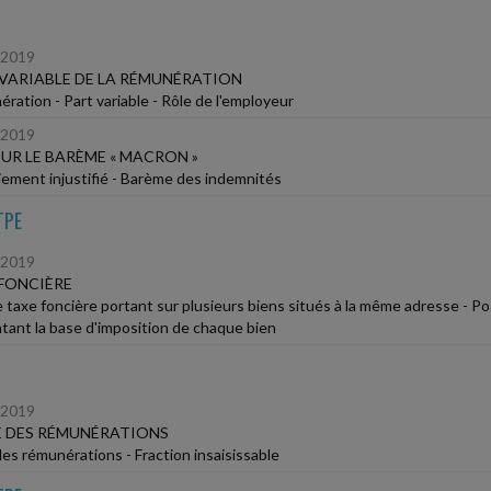
/2019
VARIABLE DE LA RÉMUNÉRATION
ration - Part variable - Rôle de l'employeur
/2019
SUR LE BARÈME « MACRON »
iement injustifié - Barème des indemnités
TPE
/2019
FONCIÈRE
e taxe foncière portant sur plusieurs biens situés à la même adresse - P
tant la base d'imposition de chaque bien
/2019
E DES RÉMUNÉRATIONS
des rémunérations - Fraction insaisissable