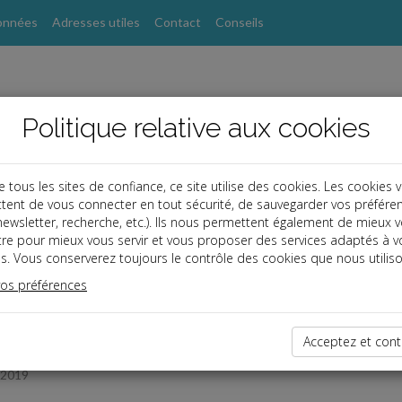
onnées
Adresses utiles
Contact
Conseils
Politique relative aux cookies
ous les sites de confiance, ce site utilise des cookies. Les cookies 
tent de vous connecter en tout sécurité, de sauvegarder vos préfére
s
, newsletter, recherche, etc.). Ils nous permettent également de mieux 
tre pour mieux vous servir et vous proposer des services adaptés à v
s. Vous conserverez toujours le contrôle des cookies que nous utiliso
 des dernières dépêches
vos préférences
TPE
Acceptez et cont
/2019