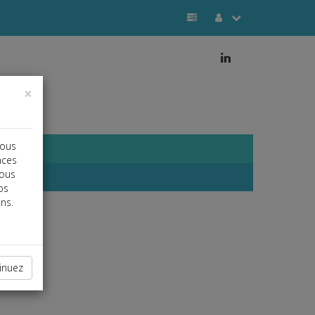
j
×
vous
nces
vous
os
ns.
inuez