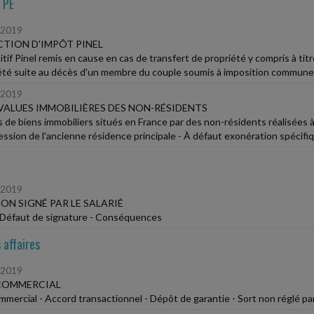
TPE
/2019
TION D'IMPÔT PINEL
itif Pinel remis en cause en cas de transfert de propriété y compris à tit
été suite au décès d'un membre du couple soumis à imposition commune
/2019
VALUES IMMOBILIÈRES DES NON-RÉSIDENTS
 de biens immobiliers situés en France par des non-résidents réalisées à 
cession de l'ancienne résidence principale - À défaut exonération spécifiq
/2019
ON SIGNÉ PAR LE SALARIÉ
Défaut de signature - Conséquences
 affaires
/2019
 COMMERCIAL
ommercial - Accord transactionnel - Dépôt de garantie - Sort non réglé par