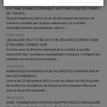
31/07/2026
SYSTÈME D'ENREGISTREMENT AUTOMATIQUE DU TEMPS
DE TRAVAIL
Quand l'employeur fait le choix de décompter les heures de
travail accomplies par chaque salarié avec un système
d'enregistrement automatique, celui-ci...
30/07/2026
UN SALARIÉ PEUT ÊTRE VICTIME DE HARCÈLEMENT SANS
ÊTRE DIRECTEMENT VISÉ
En lutte avec le directeur général de la société, à qui elle
reprochait des « pratiques managériales toxiques » à l'égard des
salariées du service du personnel,...
29/07/2026
AVANTAGES GARANTIS AUX SALARIÉS ÉLUS MUNICIPAUX
EN CAS D'ABSENCE
Une loi du 22 décembre 2025 a créé un statut de l'élu local afin
de faciliter la conciliation de l'exercice d'un mandat d'élu local
avec la vie professionnelle...
28/07/2026
SANCTIONNER DES PROPOS INAPPROPRIÉS D'UN SALARIÉ