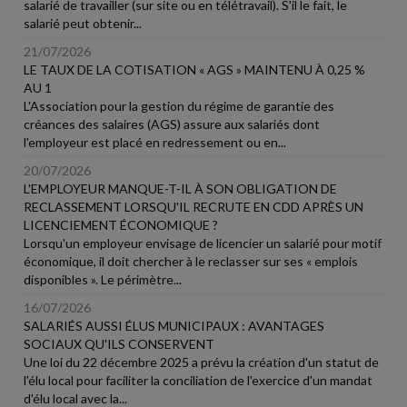
salarié de travailler (sur site ou en télétravail). S'il le fait, le
salarié peut obtenir...
21/07/2026
LE TAUX DE LA COTISATION « AGS » MAINTENU À 0,25 %
AU 1
L'Association pour la gestion du régime de garantie des
créances des salaires (AGS) assure aux salariés dont
l'employeur est placé en redressement ou en...
20/07/2026
L'EMPLOYEUR MANQUE-T-IL À SON OBLIGATION DE
RECLASSEMENT LORSQU'IL RECRUTE EN CDD APRÈS UN
LICENCIEMENT ÉCONOMIQUE ?
Lorsqu'un employeur envisage de licencier un salarié pour motif
économique, il doit chercher à le reclasser sur ses « emplois
disponibles ». Le périmètre...
16/07/2026
SALARIÉS AUSSI ÉLUS MUNICIPAUX : AVANTAGES
SOCIAUX QU'ILS CONSERVENT
Une loi du 22 décembre 2025 a prévu la création d'un statut de
l'élu local pour faciliter la conciliation de l'exercice d'un mandat
d'élu local avec la...