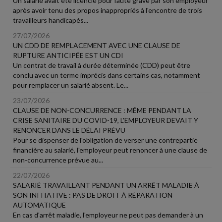
Un salarié avait été licencié pour faute grave par son employeur
après avoir tenu des propos inappropriés à l'encontre de trois
travailleurs handicapés...
27/07/2026
UN CDD DE REMPLACEMENT AVEC UNE CLAUSE DE
RUPTURE ANTICIPÉE EST UN CDI
Un contrat de travail à durée déterminée (CDD) peut être
conclu avec un terme imprécis dans certains cas, notamment
pour remplacer un salarié absent. Le...
23/07/2026
CLAUSE DE NON-CONCURRENCE : MÊME PENDANT LA
CRISE SANITAIRE DU COVID-19, L'EMPLOYEUR DEVAIT Y
RENONCER DANS LE DÉLAI PRÉVU
Pour se dispenser de l'obligation de verser une contrepartie
financière au salarié, l'employeur peut renoncer à une clause de
non-concurrence prévue au...
22/07/2026
SALARIÉ TRAVAILLANT PENDANT UN ARRÊT MALADIE À
SON INITIATIVE : PAS DE DROIT À RÉPARATION
AUTOMATIQUE
En cas d'arrêt maladie, l'employeur ne peut pas demander à un