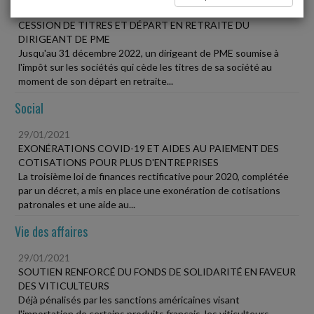
29/01/2021
CESSION DE TITRES ET DÉPART EN RETRAITE DU
DIRIGEANT DE PME
Jusqu'au 31 décembre 2022, un dirigeant de PME soumise à
l'impôt sur les sociétés qui cède les titres de sa société au
moment de son départ en retraite...
Social
29/01/2021
EXONÉRATIONS COVID-19 ET AIDES AU PAIEMENT DES
COTISATIONS POUR PLUS D'ENTREPRISES
La troisième loi de finances rectificative pour 2020, complétée
par un décret, a mis en place une exonération de cotisations
patronales et une aide au...
Vie des affaires
29/01/2021
SOUTIEN RENFORCÉ DU FONDS DE SOLIDARITÉ EN FAVEUR
DES VITICULTEURS
Déjà pénalisés par les sanctions américaines visant
l'importation de certains produits français, les viticulteurs