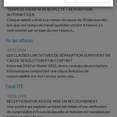
30/01/2026
TEMPS DE PAUSE NON RESPECTÉ = RÉPARATION
AUTOMATIQUE
Chaque salarié a droit à un temps de pause de 20 minutes dès
lors que son temps de travail quotidien atteint 6 heures. Le
seul constat par un juge du non-respect...
Vie des affaires
30/01/2026
LES CLAUSES LIMITATIVES DE RÉPARATION SURVIVENT EN
CAS DE RÉSOLUTION D'UN CONTRAT
Entre mai 2010 et février 2012, divers contrats de prestations
informatiques comportant une clause limitative de
responsabilité ont été conclus entre une...
Fiscal TPE
30/01/2026
RÉCEPTION D'UN AVIS DE MISE EN RECOUVREMENT
Une société qui exploite un hôtel fait l'objet d'une vérification
de comptabilité à l'issue de laquelle un huissier est mandaté par
l'administration fiscale...