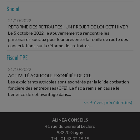
Social
21/10/2022
RÉFORME DES RETRAITES : UN PROJET DE LOI CET HIVER
Le 5 octobre 2022, le gouvernement a rencontré les
partenaires sociaux pour leur présenter la feuille de route des
concertations sur la réforme des retraites....
Fiscal TPE
21/10/2022
ACTIVITÉ AGRICOLE EXONÉRÉE DE CFE
Les exploitants agricoles sont exonérés par la loi de cotisation
foncière des entreprises (CFE). Le fisc a remis en cause le
bénéfice de cet avantage dans...
<< Brèves précédent(es)
ALINÉA CONSEILS
41 rue du Général Leclerc
93220 Gagny
Tél. : 01 43 02 15 15