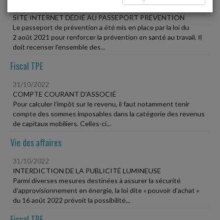
31/10/2022
SITE INTERNET DÉDIÉ AU PASSEPORT PRÉVENTION
Le passeport de prévention a été mis en place par la loi du
2 août 2021 pour renforcer la prévention en santé au travail. Il
doit recenser l'ensemble des...
Fiscal TPE
31/10/2022
COMPTE COURANT D'ASSOCIÉ
Pour calculer l'impôt sur le revenu, il faut notamment tenir
compte des sommes imposables dans la catégorie des revenus
de capitaux mobiliers. Celles-ci...
Vie des affaires
31/10/2022
INTERDICTION DE LA PUBLICITÉ LUMINEUSE
Parmi diverses mesures destinées à assurer la sécurité
d'approvisionnement en énergie, la loi dite « pouvoir d'achat »
du 16 août 2022 prévoit la possibilité...
Fiscal TPE