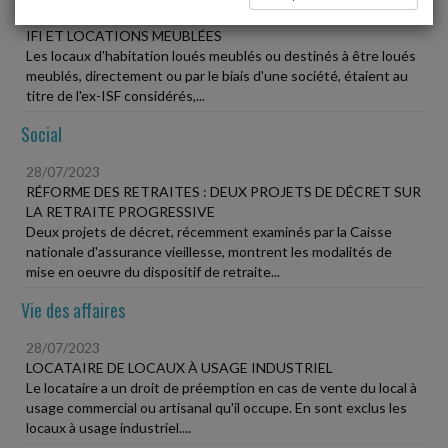
28/07/2023
IFI ET LOCATIONS MEUBLÉES
Les locaux d'habitation loués meublés ou destinés à être loués
meublés, directement ou par le biais d'une société, étaient au
titre de l'ex-ISF considérés,...
Social
28/07/2023
RÉFORME DES RETRAITES : DEUX PROJETS DE DÉCRET SUR
LA RETRAITE PROGRESSIVE
Deux projets de décret, récemment examinés par la Caisse
nationale d'assurance vieillesse, montrent les modalités de
mise en oeuvre du dispositif de retraite...
Vie des affaires
28/07/2023
LOCATAIRE DE LOCAUX À USAGE INDUSTRIEL
Le locataire a un droit de préemption en cas de vente du local à
usage commercial ou artisanal qu'il occupe. En sont exclus les
locaux à usage industriel....