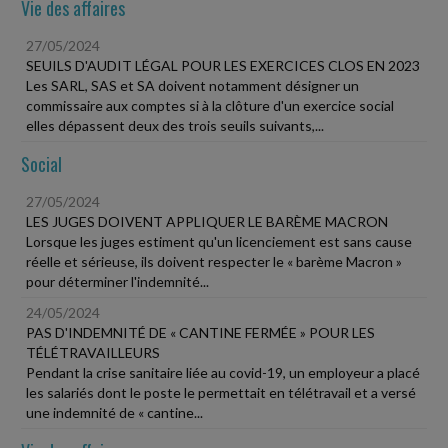
Vie des affaires
27/05/2024
SEUILS D'AUDIT LÉGAL POUR LES EXERCICES CLOS EN 2023
Les SARL, SAS et SA doivent notamment désigner un
commissaire aux comptes si à la clôture d'un exercice social
elles dépassent deux des trois seuils suivants,...
Social
27/05/2024
LES JUGES DOIVENT APPLIQUER LE BARÈME MACRON
Lorsque les juges estiment qu'un licenciement est sans cause
réelle et sérieuse, ils doivent respecter le « barème Macron »
pour déterminer l'indemnité...
24/05/2024
PAS D'INDEMNITÉ DE « CANTINE FERMÉE » POUR LES
TÉLÉTRAVAILLEURS
Pendant la crise sanitaire liée au covid-19, un employeur a placé
les salariés dont le poste le permettait en télétravail et a versé
une indemnité de « cantine...