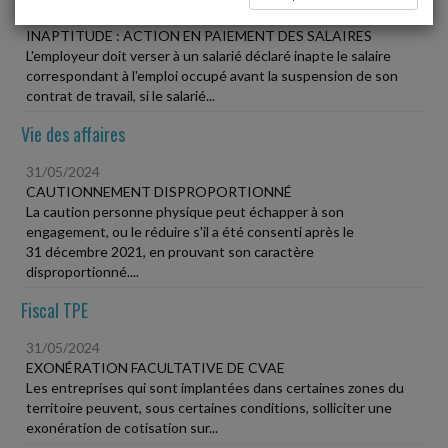
31/05/2024
INAPTITUDE : ACTION EN PAIEMENT DES SALAIRES
L'employeur doit verser à un salarié déclaré inapte le salaire
correspondant à l'emploi occupé avant la suspension de son
contrat de travail, si le salarié...
Vie des affaires
31/05/2024
CAUTIONNEMENT DISPROPORTIONNÉ
La caution personne physique peut échapper à son
engagement, ou le réduire s'il a été consenti après le
31 décembre 2021, en prouvant son caractère
disproportionné....
Fiscal TPE
31/05/2024
EXONÉRATION FACULTATIVE DE CVAE
Les entreprises qui sont implantées dans certaines zones du
territoire peuvent, sous certaines conditions, solliciter une
exonération de cotisation sur...