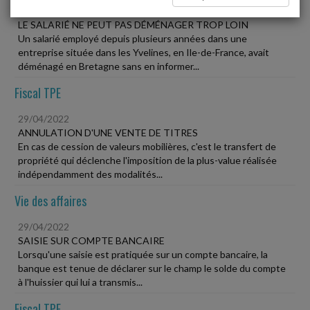
29/04/2022
LE SALARIÉ NE PEUT PAS DÉMÉNAGER TROP LOIN
Un salarié employé depuis plusieurs années dans une
entreprise située dans les Yvelines, en Ile-de-France, avait
déménagé en Bretagne sans en informer...
Fiscal TPE
29/04/2022
ANNULATION D'UNE VENTE DE TITRES
En cas de cession de valeurs mobilières, c'est le transfert de
propriété qui déclenche l'imposition de la plus-value réalisée
indépendamment des modalités...
Vie des affaires
29/04/2022
SAISIE SUR COMPTE BANCAIRE
Lorsqu'une saisie est pratiquée sur un compte bancaire, la
banque est tenue de déclarer sur le champ le solde du compte
à l'huissier qui lui a transmis...
Fiscal TPE