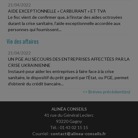
21/04/2022
AIDE EXCEPTIONNELLE « CARBURANT » ET TVA
Le fisc vient de confirmer que, à l'instar des aides octroyées
durant la crise sanitaire, l'aide exceptionnelle accordée aux
personnes qui fournissent...
Vie des affaires
21/04/2022
UN PGE AU SECOURS DES ENTREPRISES AFFECTÉES PAR LA
CRISE UKRAINIENNE
Instauré pour aider les entreprises à faire face à la crise
sanitaire, le dispositif du prêt garanti par l'État, ou PGE, permet
d'obtenir du crédit bancaire...
<< Brèves précédent(es)
ALINÉA CONSEILS
41 rue du Général Leclerc
93220 Gagny
Tél. : 01 43 02 15 15
Courriel :
contact@alinea-conseils.fr