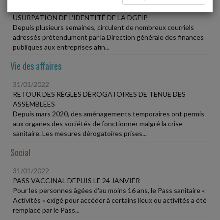
31/01/2022
USURPATION DE L'IDENTITÉ DE LA DGFIP
Depuis plusieurs semaines, circulent de nombreux courriels
adressés prétendument par la Direction générale des finances
publiques aux entreprises afin...
Vie des affaires
31/01/2022
RETOUR DES RÉGLES DÉROGATOIRES DE TENUE DES
ASSEMBLÉES
Depuis mars 2020, des aménagements temporaires ont permis
aux organes des sociétés de fonctionner malgré la crise
sanitaire. Les mesures dérogatoires prises...
Social
31/01/2022
PASS VACCINAL DEPUIS LE 24 JANVIER
Pour les personnes âgées d'au moins 16 ans, le Pass sanitaire «
Activités » exigé pour accéder à certains lieux ou activités a été
remplacé par le Pass...