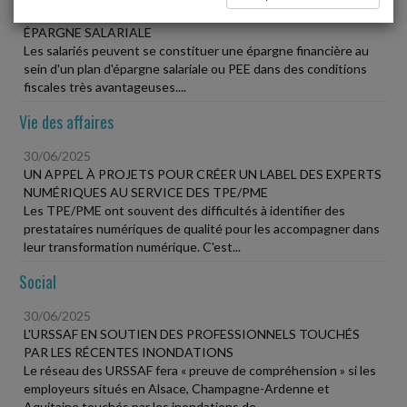
30/06/2025
ÉPARGNE SALARIALE
Les salariés peuvent se constituer une épargne financière au
sein d'un plan d'épargne salariale ou PEE dans des conditions
fiscales très avantageuses....
Vie des affaires
30/06/2025
UN APPEL À PROJETS POUR CRÉER UN LABEL DES EXPERTS
NUMÉRIQUES AU SERVICE DES TPE/PME
Les TPE/PME ont souvent des difficultés à identifier des
prestataires numériques de qualité pour les accompagner dans
leur transformation numérique. C'est...
Social
30/06/2025
L'URSSAF EN SOUTIEN DES PROFESSIONNELS TOUCHÉS
PAR LES RÉCENTES INONDATIONS
Le réseau des URSSAF fera « preuve de compréhension » si les
employeurs situés en Alsace, Champagne-Ardenne et
Aquitaine touchés par les inondations de...