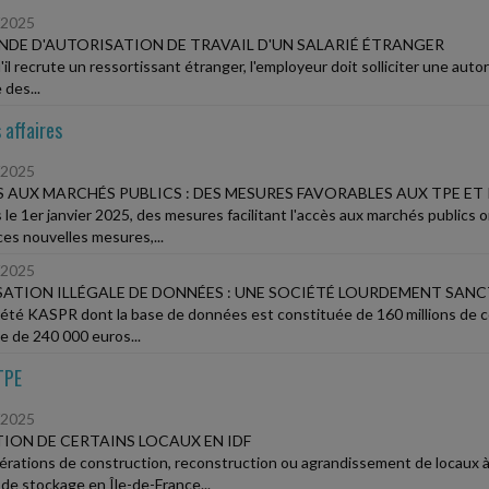
/2025
DE D'AUTORISATION DE TRAVAIL D'UN SALARIÉ ÉTRANGER
il recrute un ressortissant étranger, l'employeur doit solliciter une autori
 des...
 affaires
/2025
 AUX MARCHÉS PUBLICS : DES MESURES FAVORABLES AUX TPE ET 
 le 1er janvier 2025, des mesures facilitant l'accès aux marchés publics
ces nouvelles mesures,...
/2025
SATION ILLÉGALE DE DONNÉES : UNE SOCIÉTÉ LOURDEMENT SANC
iété KASPR dont la base de données est constituée de 160 millions de co
 de 240 000 euros...
TPE
/2025
ION DE CERTAINS LOCAUX EN IDF
érations de construction, reconstruction ou agrandissement de locaux 
 de stockage en Île-de-France...