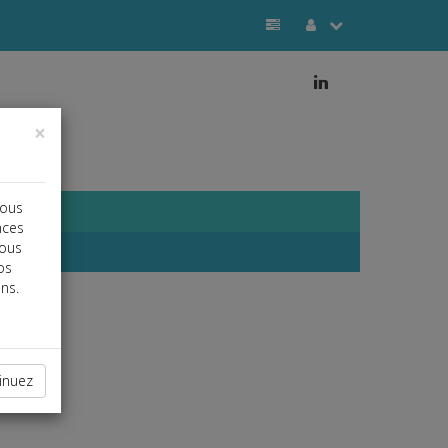
j
×
vous
nces
vous
os
ns.
inuez