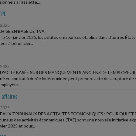
ionnels à l'assiette...
TPE
/2025
HISE EN BASE DE TVA
 le 1er janvier 2025, les petites entreprises établies dans d'autres Éta
ées à bénéficier...
/2025
 D'ACTE BASÉE SUR DES MANQUEMENTS ANCIENS DE L'EMPLOYEUR
arié en contrat à durée indéterminée peut prendre acte de la rupture de so
mployeur....
 affaires
/2025
AUX TRIBUNAUX DES ACTIVITÉS ÉCONOMIQUES : POUR QUI ET D
ibunaux des activités économiques (TAE) sont une nouvelle initiative exp
vier 2025 et pour...