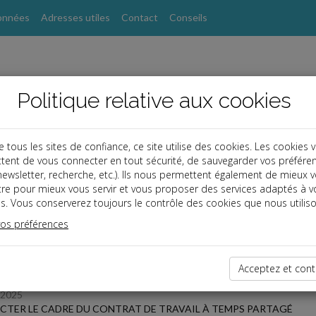
onnées
Adresses utiles
Contact
Conseils
Politique relative aux cookies
ous les sites de confiance, ce site utilise des cookies. Les cookies 
tent de vous connecter en tout sécurité, de sauvegarder vos préfére
s
, newsletter, recherche, etc.). Ils nous permettent également de mieux 
tre pour mieux vous servir et vous proposer des services adaptés à v
s. Vous conserverez toujours le contrôle des cookies que nous utiliso
 des dernières dépêches
vos préférences
Acceptez et cont
/2025
CTER LE CADRE DU CONTRAT DE TRAVAIL À TEMPS PARTAGÉ