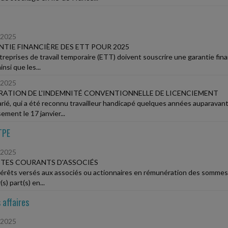
/2025
TIE FINANCIÈRE DES ETT POUR 2025
treprises de travail temporaire (ETT) doivent souscrire une garantie fina
insi que les...
/2025
ATION DE L'INDEMNITÉ CONVENTIONNELLE DE LICENCIEMENT
arié, qui a été reconnu travailleur handicapé quelques années auparavant, 
ement le 17 janvier...
TPE
/2025
TES COURANTS D'ASSOCIÉS
térêts versés aux associés ou actionnaires en rémunération des sommes q
(s) part(s) en...
 affaires
/2025