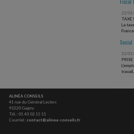
Fiscal 
22/01
TAXE 
La tax
France 
Social
22/01
PRISE
L'empl
travail
ALINÉA CONSEILS
41 rue du Général Leclerc
93220 Gagny
Tél. : 01 43 02 15 15
Courriel :
contact@alinea-conseils.fr