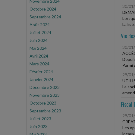
Novembre 2024
30/01
Octobre 2024
DEMAN
Septembre 2024
Lorsqu'
La liste
Août 2024
Juillet 2024
Vie des
Juin 2024
30/01
Mai 2024
ACCÈS
Avril 2024
Depuis
Mars 2024
Parmi 
Février 2024
29/01
Janvier 2024
UTILI
La soc
Décembre 2023
amende
Novembre 2023
Octobre 2023
Fiscal 
Septembre 2023
29/01
Juillet 2023
CRÉAT
Juin 2023
Les op
locaux
Mai 2023