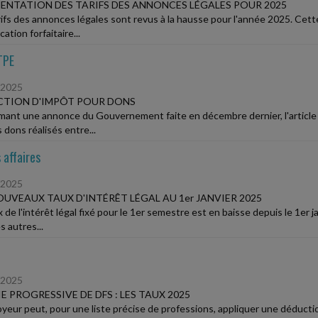
NTATION DES TARIFS DES ANNONCES LÉGALES POUR 2025
rifs des annonces légales sont revus à la hausse pour l'année 2025. Cett
ication forfaitaire...
TPE
/2025
CTION D'IMPÔT POUR DONS
mant une annonce du Gouvernement faite en décembre dernier, l'article 
 dons réalisés entre...
 affaires
/2025
OUVEAUX TAUX D'INTÉRÊT LÉGAL AU 1er JANVIER 2025
x de l'intérêt légal fixé pour le 1er semestre est en baisse depuis le 1er
s autres...
/2025
E PROGRESSIVE DE DFS : LES TAUX 2025
oyeur peut, pour une liste précise de professions, appliquer une déduction