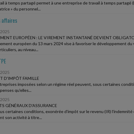
vail à temps partagé permet à une entreprise de travail à temps partagé 
satrice » du personnel...
 affaires
/2025
MENT EUROPÉEN : LE VIREMENT INSTANTANÉ DEVIENT OBLIGATO
lement européen du 13 mars 2024 vise à favoriser le développement du 
ticuliers, au niveau...
TPE
/2025
T D'IMPÔT FAMILLE
treprises imposées selon un régime réel peuvent, sous certaines condition
penses qu'elles...
/2025
TS GÉNÉRAUX D'ASSURANCE
ous certaines conditions, exonérée d'impôt sur le revenu (IR) l'indemni
t son activité à titre...