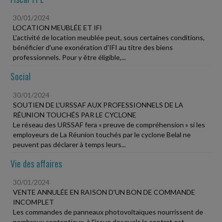
30/01/2024
LOCATION MEUBLÉE ET IFI
L'activité de location meublée peut, sous certaines conditions,
bénéficier d'une exonération d'IFI au titre des biens
professionnels. Pour y être éligible,...
Social
30/01/2024
SOUTIEN DE L'URSSAF AUX PROFESSIONNELS DE LA
RÉUNION TOUCHÉS PAR LE CYCLONE
Le réseau des URSSAF fera « preuve de compréhension » si les
employeurs de La Réunion touchés par le cyclone Belal ne
peuvent pas déclarer à temps leurs...
Vie des affaires
30/01/2024
VENTE ANNULÉE EN RAISON D'UN BON DE COMMANDE
INCOMPLET
Les commandes de panneaux photovoltaïques nourrissent de
nombreux contentieux, à l'issue desquels le contrat est