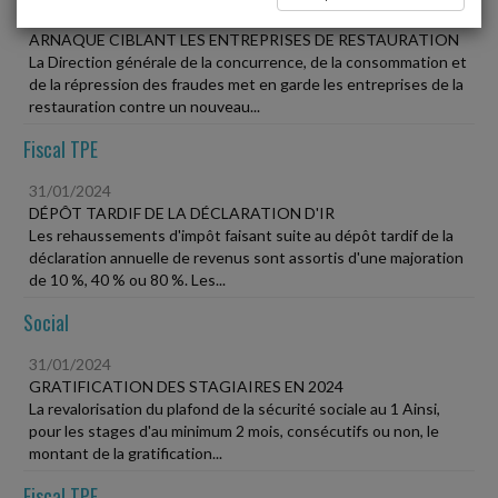
31/01/2024
ARNAQUE CIBLANT LES ENTREPRISES DE RESTAURATION
La Direction générale de la concurrence, de la consommation et
de la répression des fraudes met en garde les entreprises de la
restauration contre un nouveau...
Fiscal TPE
31/01/2024
DÉPÔT TARDIF DE LA DÉCLARATION D'IR
Les rehaussements d'impôt faisant suite au dépôt tardif de la
déclaration annuelle de revenus sont assortis d'une majoration
de 10 %, 40 % ou 80 %. Les...
Social
31/01/2024
GRATIFICATION DES STAGIAIRES EN 2024
La revalorisation du plafond de la sécurité sociale au 1 Ainsi,
pour les stages d'au minimum 2 mois, consécutifs ou non, le
montant de la gratification...
Fiscal TPE