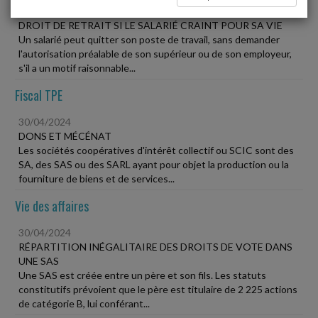
30/04/2024
DROIT DE RETRAIT SI LE SALARIÉ CRAINT POUR SA VIE
Un salarié peut quitter son poste de travail, sans demander
l'autorisation préalable de son supérieur ou de son employeur,
s'il a un motif raisonnable...
Fiscal TPE
30/04/2024
DONS ET MÉCÉNAT
Les sociétés coopératives d'intérêt collectif ou SCIC sont des
SA, des SAS ou des SARL ayant pour objet la production ou la
fourniture de biens et de services...
Vie des affaires
30/04/2024
RÉPARTITION INÉGALITAIRE DES DROITS DE VOTE DANS
UNE SAS
Une SAS est créée entre un père et son fils. Les statuts
constitutifs prévoient que le père est titulaire de 2 225 actions
de catégorie B, lui conférant...