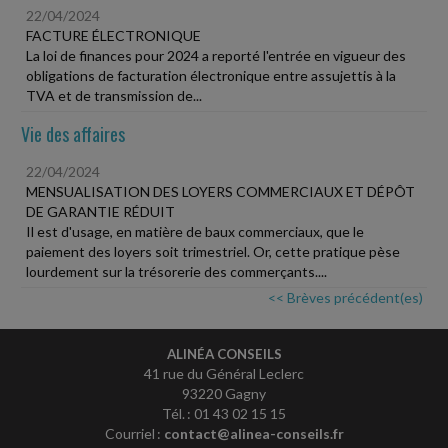
22/04/2024
FACTURE ÉLECTRONIQUE
La loi de finances pour 2024 a reporté l'entrée en vigueur des
obligations de facturation électronique entre assujettis à la
TVA et de transmission de...
Vie des affaires
22/04/2024
MENSUALISATION DES LOYERS COMMERCIAUX ET DÉPÔT
DE GARANTIE RÉDUIT
Il est d'usage, en matière de baux commerciaux, que le
paiement des loyers soit trimestriel. Or, cette pratique pèse
lourdement sur la trésorerie des commerçants....
<< Brèves précédent(es)
ALINÉA CONSEILS
41 rue du Général Leclerc
93220 Gagny
Tél. : 01 43 02 15 15
Courriel :
contact@alinea-conseils.fr